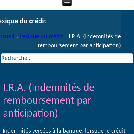
exique du crédit
ccueil
Lexique du crédit
I.R.A. (Indemnités de
remboursement par anticipation)
I.R.A. (Indemnités de
remboursement par
anticipation)
Indemnités versées à la banque, lorsque le crédit